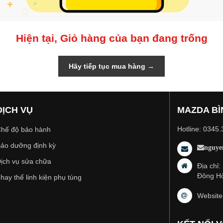
Hiện tại, Giỏ hàng của bạn đang trống
Hãy tiếp tục mua hàng →
DỊCH VỤ
MAZDA BÌ
Hotline: 0345
hế độ bảo hành
ảo dưỡng định kỳ
nguye
ịch vụ sửa chữa
Địa chỉ
Đông Hò
hay thế linh kiện phụ tùng
Website