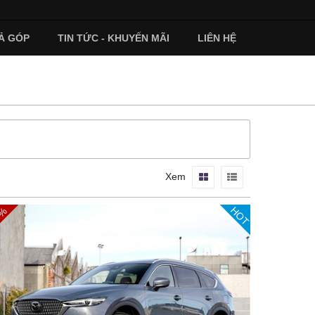
Ả GÓP
TIN TỨC - KHUYẾN MÃI
LIÊN HỆ
Xem
HOT
4%