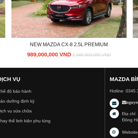
NEW MAZDA CX-8 2.5L PREMIUM
989,000,000 VND
1,049,000,000 VND
DỊCH VỤ
MAZDA BÌ
Hotline: 0345
hế độ bảo hành
ảo dưỡng định kỳ
nguye
ịch vụ sửa chữa
Địa chỉ
Đông Hò
hay thế linh kiện phụ tùng
Website