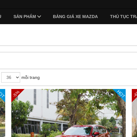
Ủ
SẢN PHẨM
BẢNG GIÁ XE MAZDA
THỦ TỤC TR
mỗi trang
OT
HOT
-5%
-