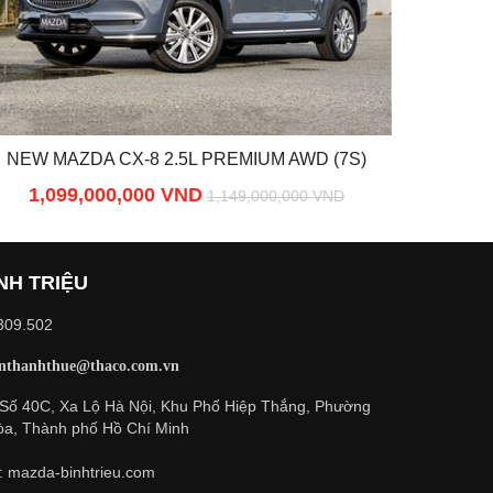
NEW MAZDA CX-8 2.5L PREMIUM AWD (7S)
1,099,000,000 VND
1,149,000,000 VND
NH TRIỆU
.309.502
nthanhthue@thaco.com.vn
: Số 40C, Xa Lộ Hà Nội, Khu Phố Hiệp Thắng, Phường
a, Thành phố Hồ Chí Minh
: mazda-binhtrieu.com