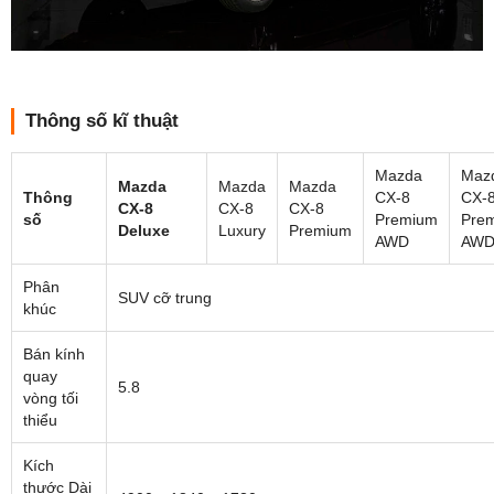
Thông số kĩ thuật
Mazda
Maz
Mazda
Mazda
Mazda
Thông
CX-8
CX-
CX-8
CX-8
CX-8
số
Premium
Pre
Deluxe
Luxury
Premium
AWD
AWD
Phân
SUV cỡ trung
khúc
Bán kính
quay
5.8
vòng tối
thiểu
Kích
thước Dài