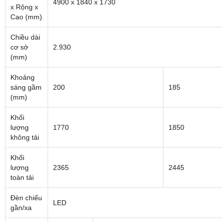
4900 x 1840 x 1730
x Rộng x
Cao (mm)
Chiều dài
cơ sở
2.930
(mm)
Khoảng
sáng gầm
200
185
(mm)
Khối
lượng
1770
1850
không tải
Khối
lượng
2365
2445
toàn tải
Đèn chiếu
LED
gần/xa