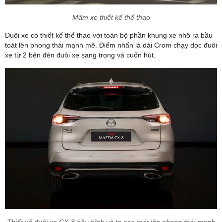
Mâm xe thiết kế thể thao
Đuôi xe có thiết kế thể thao với toàn bộ phần khung xe nhô ra bầu
toát lên phong thái mạnh mẽ. Điểm nhấn là dải Crom chạy dọc đuôi
xe từ 2 bên đèn đuôi xe sang trọng và cuốn hút.