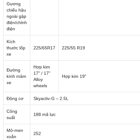
Gương
chiếu hậu
ngoài gập
điện/chỉnh
điện
Kích
thước lốp
225/65R17
225/55 R19
xe
Hợp kim
Đường
17" / 17"
kính mâm
Hợp kim 19"
Alloy
xe
wheels
Động cơ
Skyactiv-G – 2.5L
Công
188 mã lực
suất
Mô-men
252
xoắn