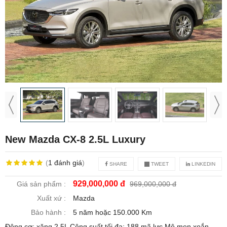
New Mazda CX-8 2.5L Luxury
(
1
đánh giá
)
SHARE
TWEET
LINKEDIN
929,000,000 đ
Giá sản phẩm :
969,000,000 đ
Xuất xứ :
Mazda
Bảo hành :
5 năm hoặc 150.000 Km
Động cơ: xăng 2.5L Công suất tối đa: 188 mã lực Mô men xoắn