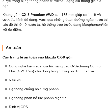
được trang bị hệ thống phanh trước/sau dạng dia thông gió/dia
đặc.
Khung gầm
CX-8 Premium AWD
cao 185 mm giúp xe leo lề và
vượt địa hình dễ dàng, vượt qua những đoạn đường ngập nước tại
các đô thị lớn ở nước ta, hệ thống treo trước dạng Macpherson/liên
kết đa điểm.
An toàn
Các trang bị an toàn của Mazda CX-8 gồm
Công nghệ kiểm soát gia tốc nâng cao G-Vectoring Control
Plus (GVC Plus) chủ động tăng cường ổn định thân xe
6 túi khí
Hệ thống chống bó cứng phanh
Hệ thống phân bổ lực phanh điện tử
Định vị GPS