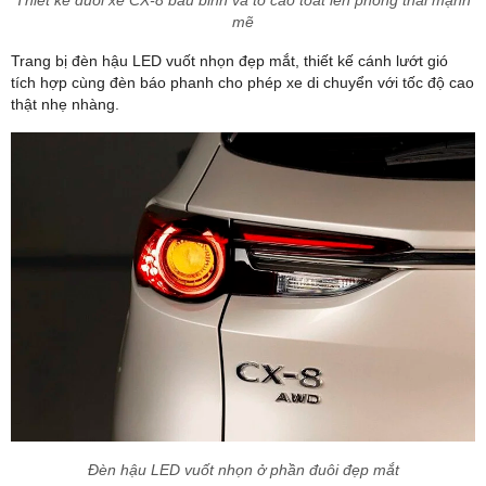
Thiết kế đuôi xe CX-8 bầu bĩnh và to cao toát lên phong thái mạnh
mẽ
Trang bị đèn hậu LED vuốt nhọn đẹp mắt, thiết kế cánh lướt gió
tích hợp cùng đèn báo phanh cho phép xe di chuyển với tốc độ cao
thật nhẹ nhàng.
Đèn hậu LED vuốt nhọn ở phần đuôi đẹp mắt