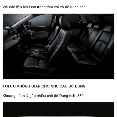
Với các tiện ích luôn trong tầm với và dễ quan sát
TỐI ƯU KHÔNG GIAN CHO NHU CẦU SỬ DỤNG
Khoang hành lý gấp nhiều chế độ Dung tích: 350L