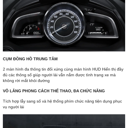
CỤM ĐỒNG HỒ TRUNG TÂM
2 màn hình đa thông tin đối xứng cùng màn hình HUD Hiển thị đầy
đủ các thông số giúp người lái vẫn nắm được tình trạng xe mà
không rời mắt khỏi đường
VÔ LĂNG PHONG CÁCH THỂ THAO, ĐA CHỨC NĂNG
Tích hợp lẫy sang số và hệ thống phím chức năng tiện dụng phục
vụ người lái