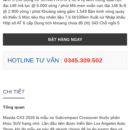
đại 148 mã lực @ 6.000 vòng / phút Mô-men xoắn cực đại 146 lb-ft
@ 2.800 vòng / phút Khoảng sáng gầm 1.549 Bán kính vòng quay
tối thiểu 5 Mức tiêu thụ nhiên liệu 7,6 lít/100km Xuất xứ Nhập khẩu
Hộp số AT 6 cấp Dung tích khoang chứa đồ (lít) 343 Chỗ ngồi 5
ĐẶT HÀNG NGAY
HOTLINE TƯ VẤN :
0345.309.502
CHI TIẾT
Tổng quan
Mazda CX3 2026 là mẫu xe Subcompact Crossover thuộc phân
khúc SUV hạng nhỏ. Lần đầu tiên được triển lãm Los Angeles Auto
Show, khi đó mẫu xe này đã nhanh chóng để lại ấn tượng đẹp và