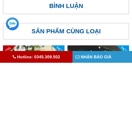
BÌNH LUẬN
SẢN PHẨM CÙNG LOẠI
HOT
HOT
-2%
Hotline: 0345.309.502
NHẬN BÁO GIÁ
NEW MAZDA CX-3 1.5L AT
MAZDA CX-3 DELUXE
510,000,000 VND
546,000,000 VND
522,000,000 VND