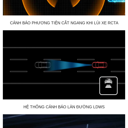
CẢNH BÁO PHƯƠNG TIỆN CẮT NGANG KHI LÙI XE RCTA
HỆ THỐNG CẢNH BÁO LÀN ĐƯỜNG LDWS