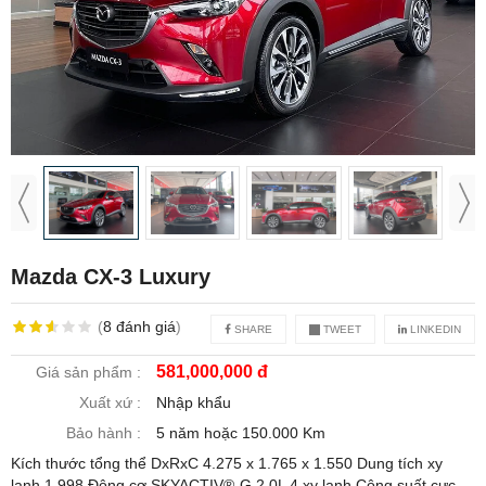
Mazda CX-3 Luxury
(
8
đánh giá
)
SHARE
TWEET
LINKEDIN
581,000,000 đ
Giá sản phẩm :
Xuất xứ :
Nhập khẩu
Bảo hành :
5 năm hoặc 150.000 Km
Kích thước tổng thể DxRxC 4.275 x 1.765 x 1.550 Dung tích xy
lanh 1.998 Động cơ SKYACTIV®-G 2.0L 4 xy lanh Công suất cực