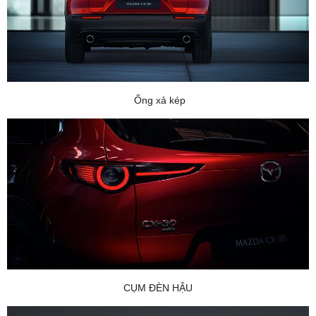
Ống xả kép
CỤM ĐÈN HẬU