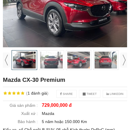
Mazda CX-30 Premium
(
1
đánh giá
)
SHARE
TWEET
LINKEDIN
729,000,000 đ
Giá sản phẩm :
Xuất xứ :
Mazda
Bảo hành :
5 năm hoặc 150.000 Km
Kiểu xe, số Chỗ ngồi B-SUV, 05 chỗ Kích thước DxRxC (mm)