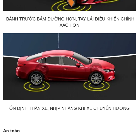
BÁNH TRƯỚC BÁM ĐƯỜNG HƠN, TAY LÁI ĐIỀU KHIỂN CHÍNH
XÁC HƠN
ỔN ĐỊNH THÂN XE, NHỊP NHÀNG KHI XE CHUYỂN HƯỚNG
An toàn