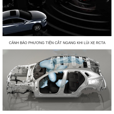
CẢNH BÁO PHƯƠNG TIỆN CẮT NGANG KHI LÙI XE RCTA