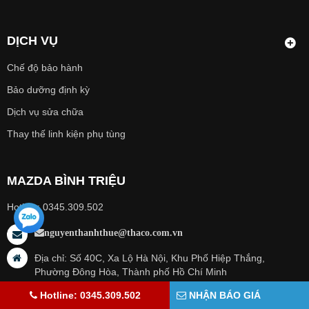
DỊCH VỤ
Chế độ bảo hành
Bảo dưỡng định kỳ
Dịch vụ sửa chữa
Thay thế linh kiện phụ tùng
MAZDA BÌNH TRIỆU
Hotline: 0345.309.502
nguyenthanhthue@thaco.com.vn
Địa chỉ: Số 40C, Xa Lộ Hà Nội, Khu Phố Hiệp Thắng,
Phường Đông Hòa, Thành phố Hồ Chí Minh
Hotline: 0345.309.502
NHẬN BÁO GIÁ
Website: mazda-binhtrieu.com