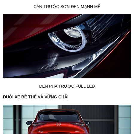
CẢN TRƯỚC SƠN ĐEN MẠNH MẼ
ĐÈN PHA TRƯỚC FULL LED
ĐUÔI XE BỀ THẾ VÀ VỮNG CHÃI