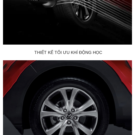
THIẾT KẾ TỐI ƯU KHÍ ĐỘNG HỌC