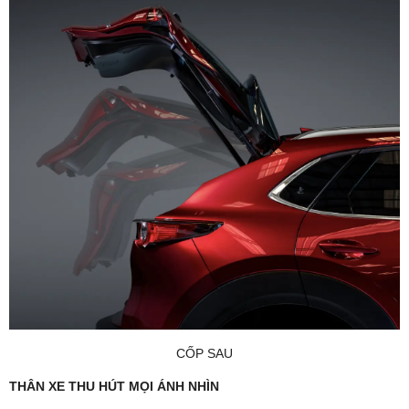
CỐP SAU
THÂN XE THU HÚT MỌI ÁNH NHÌN