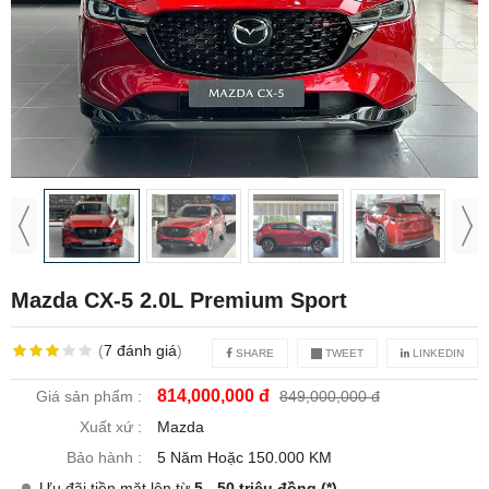
Mazda CX-5 2.0L Premium Sport
(
7
đánh giá
)
SHARE
TWEET
LINKEDIN
814,000,000 đ
Giá sản phẩm :
849,000,000 đ
Xuất xứ :
Mazda
Bảo hành :
5 Năm Hoặc 150.000 KM
Ưu đãi tiền mặt lên từ
5 - 50 triệu đồng (*)