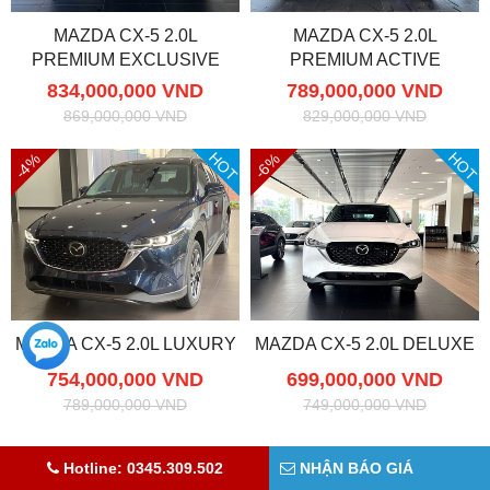
MAZDA CX-5 2.0L
MAZDA CX-5 2.0L
PREMIUM EXCLUSIVE
PREMIUM ACTIVE
834,000,000 VND
789,000,000 VND
869,000,000 VND
829,000,000 VND
HOT
HOT
-4%
-6%
MAZDA CX-5 2.0L LUXURY
MAZDA CX-5 2.0L DELUXE
754,000,000 VND
699,000,000 VND
789,000,000 VND
749,000,000 VND
Hotline: 0345.309.502
NHẬN BÁO GIÁ
PHIÊN BẢN XE MAZDA