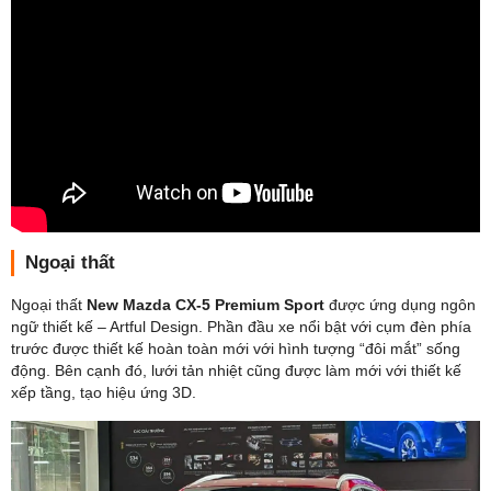
Ngoại thất
Ngoại thất
New Mazda CX-5 Premium Sport
được ứng dụng ngôn
ngữ thiết kế – Artful Design. Phần đầu xe nổi bật với cụm đèn phía
trước được thiết kế hoàn toàn mới với hình tượng “đôi mắt” sống
động. Bên cạnh đó, lưới tản nhiệt cũng được làm mới với thiết kế
xếp tầng, tạo hiệu ứng 3D.