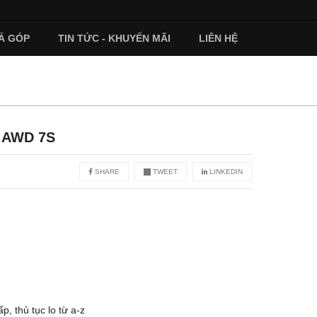
Ả GÓP
TIN TỨC - KHUYẾN MÃI
LIÊN HỆ
e AWD 7S
SHARE
TWEET
LINKEDIN
ấp, thủ tục lo từ a-z