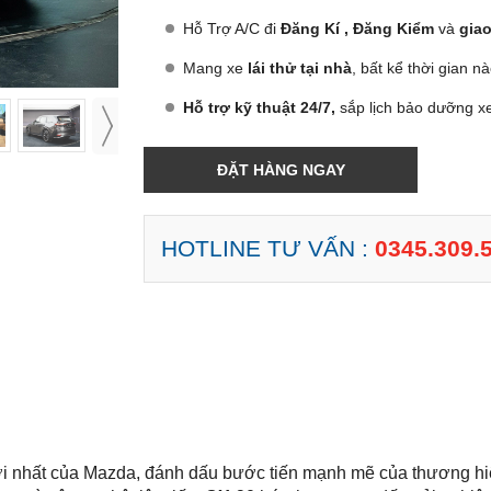
Hỗ Trợ A/C đi
Đăng Kí , Đăng Kiểm
và
giao
Mang xe
lái thử tại nhà
, bất kể thời gian n
Hỗ trợ kỹ thuật 24/7,
sắp lịch bảo dưỡng xe
ĐẶT HÀNG NGAY
HOTLINE TƯ VẤN :
0345.309.
ới nhất của Mazda, đánh dấu bước tiến mạnh mẽ của thương h