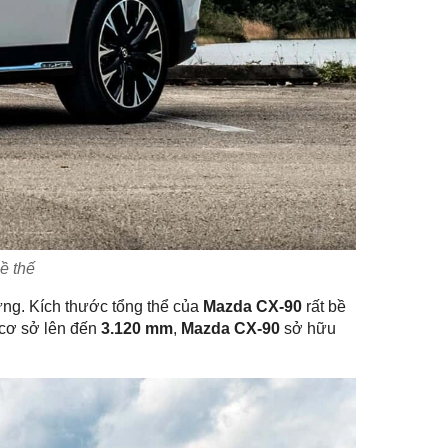
ề thế
ứng. Kích thước tổng thể của
Mazda CX-90
rất bề
 cơ sở lên đến
3.120 mm
,
Mazda CX-90
sở hữu