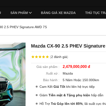
Ủ
SẢN PHẨM
BẢNG GIÁ XE MAZDA
THỦ TỤC TR
0 2.5 PHEV Signature AWD 7S
Mazda CX-90 2.5 PHEV Signatur
(
2
đánh giá
)
2,479,000,000 đ
Giá sản phẩm :
Xuất xứ :
Mazda
Bảo hành :
5 Năm Hoặc 150.000km
Cam Kết
Giá Tốt
khi liên hệ trực tiếp
Giảm
Tiền mặt & Tặng phụ kiện
hấp dẫn
Hỗ Trợ
Trả Góp lên tới 85%
, lãi suất cực th