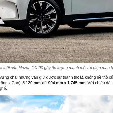
i thất của Mazda CX-90 gây ấn tượng mạnh mẽ với diện mạo b
 vững chãi nhưng vẫn giữ được sự thanh thoát, không hề thô c
Rộng x Cao):
5.120 mm x 1.994 mm x 1.745 mm
. Với chiều dài
ghế.