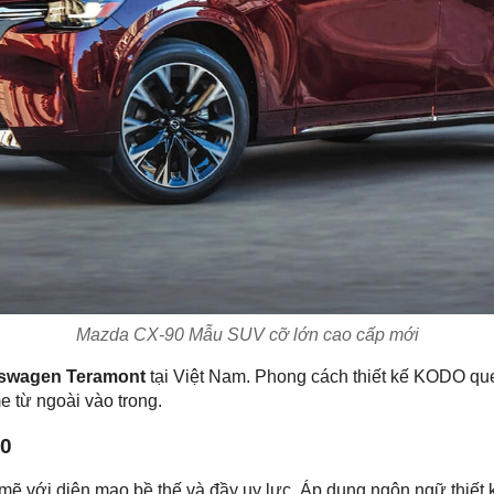
Mazda CX-90 Mẫu SUV cỡ lớn cao cấp mới
swagen Teramont
tại Việt Nam. Phong cách thiết kế KODO qu
e từ ngoài vào trong.
0
ẽ với diện mạo bề thế và đầy uy lực. Áp dụng ngôn ngữ thiết