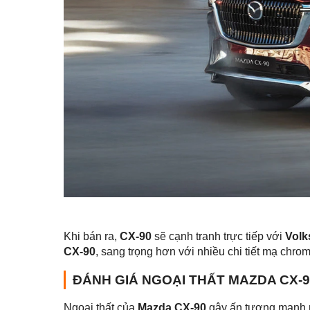
Khi bán ra,
CX-90
sẽ cạnh tranh trực tiếp với
Volk
CX-90
, sang trọng hơn với nhiều chi tiết mạ chrom
ĐÁNH GIÁ NGOẠI THẤT MAZDA CX-9
Ngoại thất của
Mazda CX-90
gây ấn tượng mạnh m