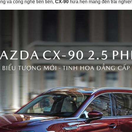
ông và công nghệ tiên tiến,
CX-90
hứa hẹn mang đến trải nghiệm