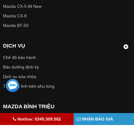
Mazda CX-5 All New
Mazda CX-8
Mazda BT-50
DỊCH VỤ
Chế độ bảo hành
Bảo dưỡng định kỳ
Dịch vụ sửa chữa
Thay thế linh kiện phụ tùng
MAZDA BÌNH TRIỆU
Hotline: 0345.309.502
Hotline: 0345.309.502
NHẬN BÁO GIÁ
nguyenthanhthue@thaco.com.vn