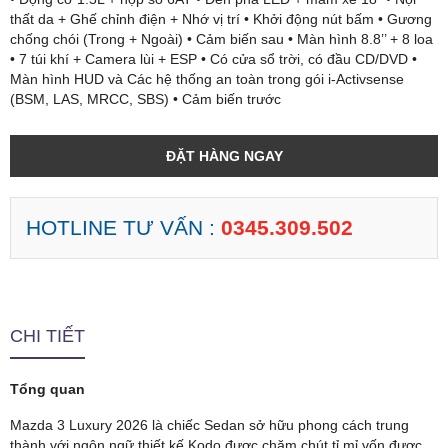
thất da + Ghế chỉnh điện + Nhớ vị trí • Khởi động nút bấm • Gương
chống chói (Trong + Ngoài) • Cảm biến sau • Màn hình 8.8’’ + 8 loa
• 7 túi khí + Camera lùi + ESP • Có cửa sổ trời, có đầu CD/DVD •
Màn hình HUD và Các hệ thống an toàn trong gói i-Activsense
(BSM, LAS, MRCC, SBS) • Cảm biến trước
ĐẶT HÀNG NGAY
HOTLINE TƯ VẤN :
0345.309.502
CHI TIẾT
Tổng quan
Mazda 3 Luxury 2026 là chiếc Sedan sở hữu phong cách trung
thành với ngôn ngữ thiết kế Kodo được chăm chút tỉ mỉ vốn được