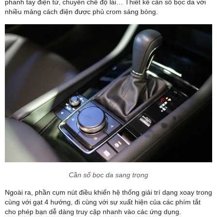
phanh tay điện tử, chuyển chế độ lái… Thiết kế cần số bọc da với
nhiều mảng cách điện được phủ crom sáng bóng.
Cần số bọc da sang trọng
Ngoài ra, phần cụm nút điều khiển hệ thống giải trí dạng xoay trong
cùng với gạt 4 hướng, đi cùng với sự xuất hiện của các phím tắt
cho phép bạn dễ dàng truy cập nhanh vào các ứng dụng.