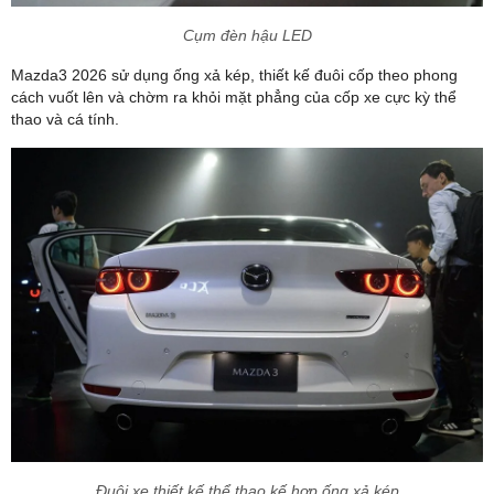
Cụm đèn hậu LED
Mazda3 2026 sử dụng ống xả kép, thiết kế đuôi cốp theo phong
cách vuốt lên và chờm ra khỏi mặt phẳng của cốp xe cực kỳ thể
thao và cá tính.
Đuôi xe thiết kế thể thao kế hợp ống xả kép