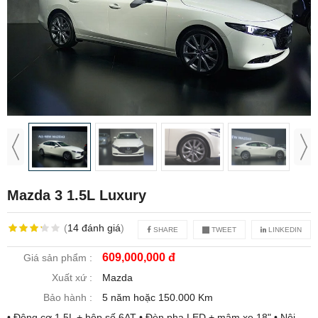
Mazda 3 1.5L Luxury
(
14
đánh giá
)
SHARE
TWEET
LINKEDIN
609,000,000 đ
Giá sản phẩm :
Xuất xứ :
Mazda
Bảo hành :
5 năm hoặc 150.000 Km
• Động cơ 1.5L + hộp số 6AT • Đèn pha LED + mâm xe 18" • Nội