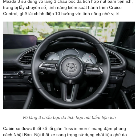
Mazda 3 sử dụng vô lăng 3 chấu bọc da tích hợp nút bấm tiện ích,
trang bị lẫy chuyển số, tính năng kiểm soát hành trinh Cruise
Control, ghế lái chỉnh điện 10 hướng với tính năng nhớ vị trí.
Vô lăng 3 chấu bọc da tích hợp nút bấm tiện ích
Cabin xe được thiết kế tối giản “less is more” mang đậm phong
cách Nhật Bản. Nội thất xe sang trọng sử dụng chất liệu ghế da