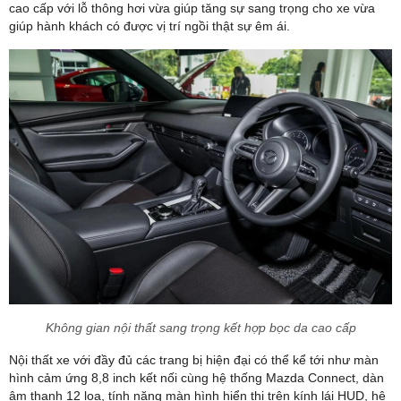
cao cấp với lỗ thông hơi vừa giúp tăng sự sang trọng cho xe vừa
giúp hành khách có được vị trí ngồi thật sự êm ái.
Không gian nội thất sang trọng kết hợp bọc da cao cấp
Nội thất xe với đầy đủ các trang bị hiện đại có thể kể tới như màn
hình cảm ứng 8,8 inch kết nối cùng hệ thống Mazda Connect, dàn
âm thanh 12 loa, tính năng màn hình hiển thị trên kính lái HUD, hệ