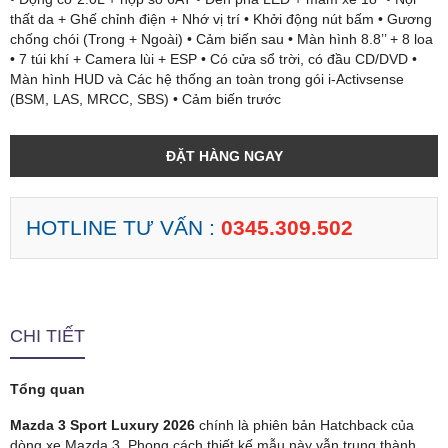
thất da + Ghế chỉnh điện + Nhớ vị trí • Khởi động nút bấm • Gương
chống chói (Trong + Ngoài) • Cảm biến sau • Màn hình 8.8’’ + 8 loa
• 7 túi khí + Camera lùi + ESP • Có cửa sổ trời, có đầu CD/DVD •
Màn hình HUD và Các hệ thống an toàn trong gói i-Activsense
(BSM, LAS, MRCC, SBS) • Cảm biến trước
ĐẶT HÀNG NGAY
HOTLINE TƯ VẤN :
0345.309.502
CHI TIẾT
Tổng quan
Mazda 3 Sport Luxury 2026
chính là phiên bản Hatchback của
dòng xe Mazda 3. Phong cách thiết kế mẫu này vẫn trung thành