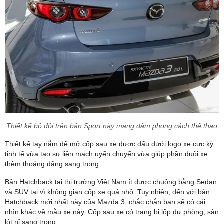
Thiết kế bô đôi trên bản Sport này mang đậm phong cách thể thao
Thiết kế tay nắm để mở cốp sau xe được dấu dưới logo xe cực kỳ
tinh tế vừa tạo sự liền mạch uyển chuyển vừa giúp phần đuôi xe
thêm thoáng đãng sang trọng.
Bản Hatchback tại thị trường Việt Nam ít được chuộng bằng Sedan
và SUV tại vì không gian cốp xe quá nhỏ. Tuy nhiên, đến với bản
Hatchback mới nhất này của Mazda 3, chắc chắn bạn sẽ có cái
nhìn khác về mẫu xe này. Cốp sau xe có trang bị lốp dự phòng, sàn
lót nỉ sang trọng.