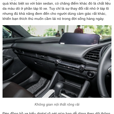
quá khác biệt so với bản sedan, có chăng điểm khác đó là chất liệu
da màu dỏ ở phần táp lô xe. Tuy chỉ là sự thay đổi rất nhỏ ở táp lô
nhưng đủ khả năng đem đến cho người dùng cảm giác rất khác,
khiến bạn thích thú muốn cầm lái nó trong đời sống hàng ngày.
Không gian nội thất rộng rãi
Đèn đồng hồ xe kiểu digital rõ nét giúp bạn dễ dàng theo dõi thông