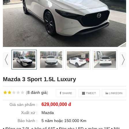
Mazda 3 Sport 1.5L Luxury
(
8
đánh giá
)
SHARE
TWEET
LINKEDIN
629,000,000 đ
Giá sản phẩm :
Xuất xứ :
Mazda
Bảo hành :
5 năm hoặc 150.000 Km
• Động cơ 2.0L + hộp số 6AT • Đèn pha LED + mâm xe 18" • Nội